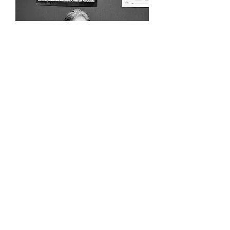
Stage Spettacoli Incontri
Teatro e Carcere (conferenza)
Cantica delle donne (spettacolo)
Conoscendo Kafka (incontro)
Arte dell'improvvisazione (stage)
Racconti in video (rassegna video)
Il Teatro di Samuel Beckett (mostra)
Ricerca per Tag