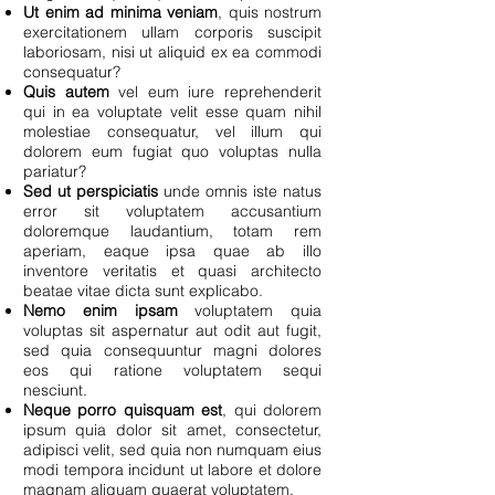
Ut enim ad minima veniam
, quis nostrum
exercitationem ullam corporis suscipit
laboriosam, nisi ut aliquid ex ea commodi
consequatur?
Quis autem
vel eum iure reprehenderit
qui in ea voluptate velit esse quam nihil
molestiae consequatur, vel illum qui
dolorem eum fugiat quo voluptas nulla
pariatur?
Sed ut perspiciatis
unde omnis iste natus
error sit voluptatem accusantium
doloremque laudantium, totam rem
aperiam, eaque ipsa quae ab illo
inventore veritatis et quasi architecto
beatae vitae dicta sunt explicabo.
Nemo enim ipsam
voluptatem quia
voluptas sit aspernatur aut odit aut fugit,
sed quia consequuntur magni dolores
eos qui ratione voluptatem sequi
nesciunt.
Neque porro quisquam est
, qui dolorem
ipsum quia dolor sit amet, consectetur,
adipisci velit, sed quia non numquam eius
modi tempora incidunt ut labore et dolore
magnam aliquam quaerat voluptatem.