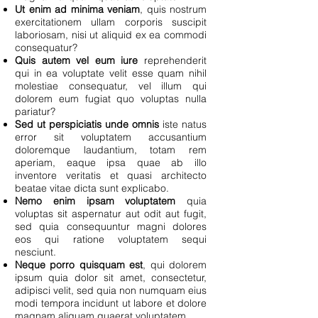
Ut enim ad minima veniam
, quis nostrum
exercitationem ullam corporis suscipit
laboriosam, nisi ut aliquid ex ea commodi
consequatur?
Quis autem vel eum iure
reprehenderit
qui in ea voluptate velit esse quam nihil
molestiae consequatur, vel illum qui
dolorem eum fugiat quo voluptas nulla
pariatur?
Sed ut perspiciatis unde omnis
iste natus
error sit voluptatem accusantium
doloremque laudantium, totam rem
aperiam, eaque ipsa quae ab illo
inventore veritatis et quasi architecto
beatae vitae dicta sunt explicabo.
Nemo enim ipsam voluptatem
quia
voluptas sit aspernatur aut odit aut fugit,
sed quia consequuntur magni dolores
eos qui ratione voluptatem sequi
nesciunt.
Neque porro quisquam est
, qui dolorem
ipsum quia dolor sit amet, consectetur,
adipisci velit, sed quia non numquam eius
modi tempora incidunt ut labore et dolore
magnam aliquam quaerat voluptatem.