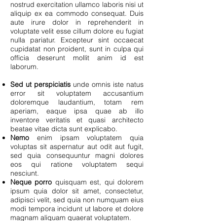
nostrud exercitation ullamco laboris nisi ut
aliquip ex ea commodo consequat. Duis
aute irure dolor in reprehenderit in
voluptate velit esse cillum dolore eu fugiat
nulla pariatur. Excepteur sint occaecat
cupidatat non proident, sunt in culpa qui
officia deserunt mollit anim id est
laborum.
Sed ut perspiciatis
unde omnis iste natus
error sit voluptatem accusantium
doloremque laudantium, totam rem
aperiam, eaque ipsa quae ab illo
inventore veritatis et quasi architecto
beatae vitae dicta sunt explicabo.
Nemo
enim ipsam voluptatem quia
voluptas sit aspernatur aut odit aut fugit,
sed quia consequuntur magni dolores
eos qui ratione voluptatem sequi
nesciunt.
Neque porro
quisquam est, qui dolorem
ipsum quia dolor sit amet, consectetur,
adipisci velit, sed quia non numquam eius
modi tempora incidunt ut labore et dolore
magnam aliquam quaerat voluptatem.