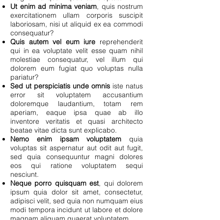
Ut enim ad minima veniam
, quis nostrum
exercitationem ullam corporis suscipit
laboriosam, nisi ut aliquid ex ea commodi
consequatur?
Quis autem vel eum iure
reprehenderit
qui in ea voluptate velit esse quam nihil
molestiae consequatur, vel illum qui
dolorem eum fugiat quo voluptas nulla
pariatur?
Sed ut perspiciatis unde omnis
iste natus
error sit voluptatem accusantium
doloremque laudantium, totam rem
aperiam, eaque ipsa quae ab illo
inventore veritatis et quasi architecto
beatae vitae dicta sunt explicabo.
Nemo enim ipsam voluptatem
quia
voluptas sit aspernatur aut odit aut fugit,
sed quia consequuntur magni dolores
eos qui ratione voluptatem sequi
nesciunt.
Neque porro quisquam est
, qui dolorem
ipsum quia dolor sit amet, consectetur,
adipisci velit, sed quia non numquam eius
modi tempora incidunt ut labore et dolore
magnam aliquam quaerat voluptatem.