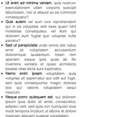
Ut enim ad minima veniam
, quis nostrum
exercitationem ullam corporis suscipit
laboriosam, nisi ut aliquid ex ea commodi
consequatur?
Quis autem
vel eum iure reprehenderit
qui in ea voluptate velit esse quam nihil
molestiae consequatur, vel illum qui
dolorem eum fugiat quo voluptas nulla
pariatur?
Sed ut perspiciatis
unde omnis iste natus
error sit voluptatem accusantium
doloremque laudantium, totam rem
aperiam, eaque ipsa quae ab illo
inventore veritatis et quasi architecto
beatae vitae dicta sunt explicabo.
Nemo enim ipsam
voluptatem quia
voluptas sit aspernatur aut odit aut fugit,
sed quia consequuntur magni dolores
eos qui ratione voluptatem sequi
nesciunt.
Neque porro quisquam est
, qui dolorem
ipsum quia dolor sit amet, consectetur,
adipisci velit, sed quia non numquam eius
modi tempora incidunt ut labore et dolore
magnam aliquam quaerat voluptatem.