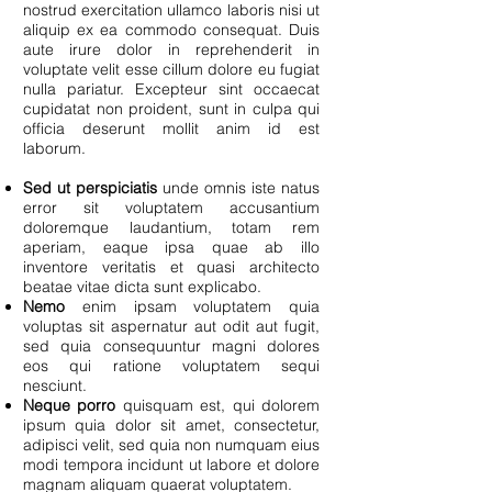
nostrud exercitation ullamco laboris nisi ut
aliquip ex ea commodo consequat. Duis
aute irure dolor in reprehenderit in
voluptate velit esse cillum dolore eu fugiat
nulla pariatur. Excepteur sint occaecat
cupidatat non proident, sunt in culpa qui
officia deserunt mollit anim id est
laborum.
Sed ut perspiciatis
unde omnis iste natus
error sit voluptatem accusantium
doloremque laudantium, totam rem
aperiam, eaque ipsa quae ab illo
inventore veritatis et quasi architecto
beatae vitae dicta sunt explicabo.
Nemo
enim ipsam voluptatem quia
voluptas sit aspernatur aut odit aut fugit,
sed quia consequuntur magni dolores
eos qui ratione voluptatem sequi
nesciunt.
Neque porro
quisquam est, qui dolorem
ipsum quia dolor sit amet, consectetur,
adipisci velit, sed quia non numquam eius
modi tempora incidunt ut labore et dolore
magnam aliquam quaerat voluptatem.