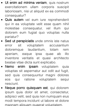
Ut enim ad minima veniam
, quis nostrum
exercitationem ullam corporis suscipit
laboriosam, nisi ut aliquid ex ea commodi
consequatur?
Quis autem
vel eum iure reprehenderit
qui in ea voluptate velit esse quam nihil
molestiae consequatur, vel illum qui
dolorem eum fugiat quo voluptas nulla
pariatur?
Sed ut perspiciatis
unde omnis iste natus
error sit voluptatem accusantium
doloremque laudantium, totam rem
aperiam, eaque ipsa quae ab illo
inventore veritatis et quasi architecto
beatae vitae dicta sunt explicabo.
Nemo enim ipsam
voluptatem quia
voluptas sit aspernatur aut odit aut fugit,
sed quia consequuntur magni dolores
eos qui ratione voluptatem sequi
nesciunt.
Neque porro quisquam est
, qui dolorem
ipsum quia dolor sit amet, consectetur,
adipisci velit, sed quia non numquam eius
modi tempora incidunt ut labore et dolore
magnam aliquam quaerat voluptatem.