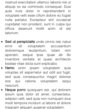
nostrud exercitation ullamco laboris nisi ut
aliquip ex ea commodo consequat. Duis
aute irure dolor in reprehenderit in
voluptate velit esse cillum dolore eu fugiat
nulla pariatur. Excepteur sint occaecat
cupidatat non proident, sunt in culpa qui
officia deserunt mollit anim id est
laborum.
Sed ut perspiciatis
unde omnis iste natus
error sit voluptatem accusantium
doloremque laudantium, totam rem
aperiam, eaque ipsa quae ab illo
inventore veritatis et quasi architecto
beatae vitae dicta sunt explicabo.
Nemo
enim ipsam voluptatem quia
voluptas sit aspernatur aut odit aut fugit,
sed quia consequuntur magni dolores
eos qui ratione voluptatem sequi
nesciunt.
Neque porro
quisquam est, qui dolorem
ipsum quia dolor sit amet, consectetur,
adipisci velit, sed quia non numquam eius
modi tempora incidunt ut labore et dolore
magnam aliquam quaerat voluptatem.