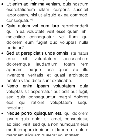
Ut enim ad minima veniam
, quis nostrum
exercitationem ullam corporis suscipit
laboriosam, nisi ut aliquid ex ea commodi
consequatur?
Quis autem vel eum iure
reprehenderit
qui in ea voluptate velit esse quam nihil
molestiae consequatur, vel illum qui
dolorem eum fugiat quo voluptas nulla
pariatur?
Sed ut perspiciatis unde omnis
iste natus
error sit voluptatem accusantium
doloremque laudantium, totam rem
aperiam, eaque ipsa quae ab illo
inventore veritatis et quasi architecto
beatae vitae dicta sunt explicabo.
Nemo enim ipsam voluptatem
quia
voluptas sit aspernatur aut odit aut fugit,
sed quia consequuntur magni dolores
eos qui ratione voluptatem sequi
nesciunt.
Neque porro quisquam est
, qui dolorem
ipsum quia dolor sit amet, consectetur,
adipisci velit, sed quia non numquam eius
modi tempora incidunt ut labore et dolore
magnam aliquam quaerat voluptatem.