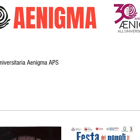
O
AENIGMA
Universitaria Aenigma APS
Galleria
Trasparenza
Attività