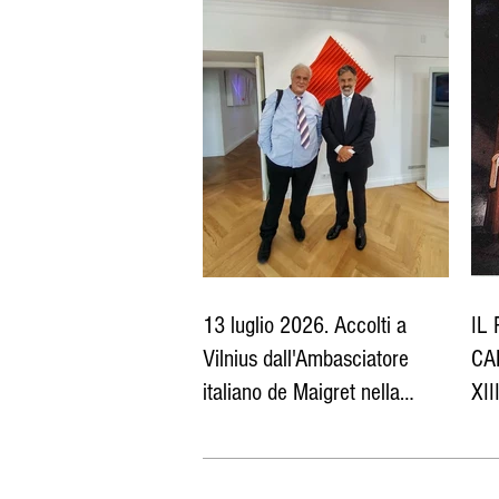
13 luglio 2026. Accolti a
IL
Vilnius dall'Ambasciatore
CA
italiano de Maigret nella
XII
propria sede diplomatica
Tea