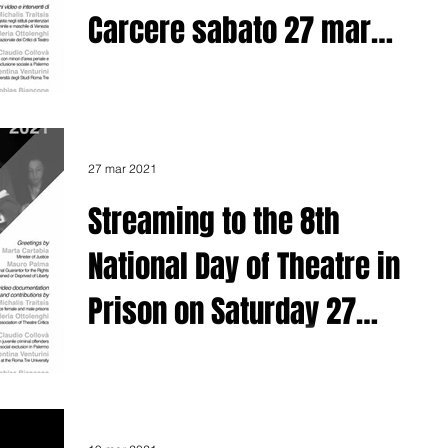
Carcere sabato 27 marzo
ore 15:00
Link allo streaming: https://youtu.be/ZVEOjob5Tug
27 mar 2021
Streaming to the 8th
National Day of Theatre in
Prison on Saturday 27
March 2021 at 15:00
Link to the English streaming:
https://youtu.be/hwXX8AAbo6Y