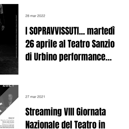
28 mar 2022
I SOPRAVVISSUTI... martedì
26 aprile al Teatro Sanzio
di Urbino performance
ispirata a Primo Levi
Prenotazione dei posti al Teatro Sanzio di Urbino:
https://www.eventbrite.it/e/308486219587 Seminario
di studi su Dialoghi tra...
27 mar 2021
Streaming VIII Giornata
Nazionale del Teatro in