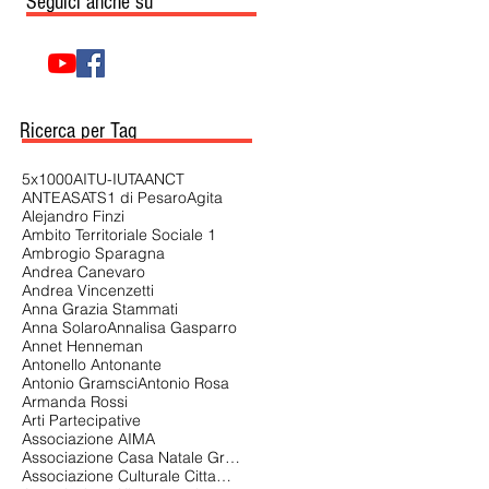
Seguici anche su
Ricerca per Tag
5x1000
AITU-IUTA
ANCT
ANTEAS
ATS1 di Pesaro
Agita
Alejandro Finzi
Ambito Territoriale Sociale 1
Ambrogio Sparagna
Andrea Canevaro
Andrea Vincenzetti
Anna Grazia Stammati
Anna Solaro
Annalisa Gasparro
Annet Henneman
Antonello Antonante
Antonio Gramsci
Antonio Rosa
Armanda Rossi
Arti Partecipative
Associazione AIMA
Associazione Casa Natale Gramsci di Ales
Associazione Culturale Cittadina Universitaria Aenigma APS