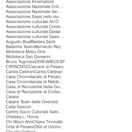
Associazione Kinematosti
Associazione Nazionale Critici di Teatro
Associazione Nazionale dei Critici di Teatro
Associazione Sassi nello stagno
Associazione culturale Art'O
Associazione culturale Contemporanea 2.0
Associazione culturale Dedal
Associazione culturale Sassi nello stagno
Augusto Boal
Badara Seck
Balamòs Teatro
Bernardo Rey
Biblioteca Moby Dick
Biblioteca San Giovanni
Bruno Tognolini
CERCARE
CESP
CIRTA
CNTiC
Carcere di Pesaro
Carlos Celdran
Carlos Céldran
Casa Circondariale di Pesaro
Casa Circondariale di Rebibbia
Casa di Reclusione della Giudecca
Casa di Reclusione di Civitavecchia
Catarsi
Catarsi Teatri delle Diversità
Catia Giaconi
Centro Socio Culturale Salice Gualdoni
Chelsea L. Horne
Chi Woon Ahn
Chiara Tinnirello
Città di Pesaro
Città di Urbino
Claudio Collovà