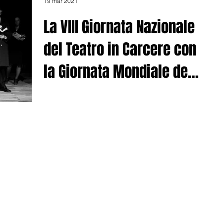
19 mar 2021
La VIII Giornata Nazionale
del Teatro in Carcere con
la Giornata Mondiale del
Teatro 2021
Link to the English streaming:
https://youtu.be/hwXX8AAbo6Y Link allo streaming in
italiano: https://youtu.be/ZVEOjob5Tug ENGLISH AT
THE...