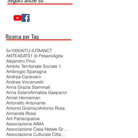
Seguici anche su
Ricerca per Tag
5x1000
AITU-IUTA
ANCT
ANTEAS
ATS1 di Pesaro
Agita
Alejandro Finzi
Ambito Territoriale Sociale 1
Ambrogio Sparagna
Andrea Canevaro
Andrea Vincenzetti
Anna Grazia Stammati
Anna Solaro
Annalisa Gasparro
Annet Henneman
Antonello Antonante
Antonio Gramsci
Antonio Rosa
Armanda Rossi
Arti Partecipative
Associazione AIMA
Associazione Casa Natale Gramsci di Ales
Associazione Culturale Cittadina Universitaria Aenigma APS