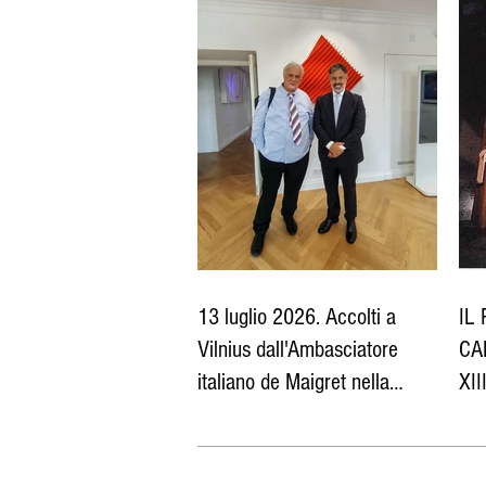
13 luglio 2026. Accolti a
IL
Vilnius dall'Ambasciatore
CA
italiano de Maigret nella
XII
propria sede diplomatica
Tea