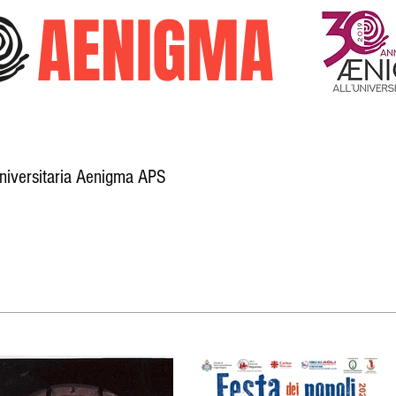
O
AENIGMA
Universitaria Aenigma APS
Galleria
Trasparenza
Attività