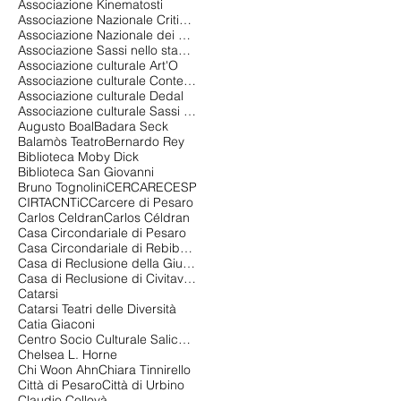
Associazione Kinematosti
Associazione Nazionale Critici di Teatro
Associazione Nazionale dei Critici di Teatro
Associazione Sassi nello stagno
Associazione culturale Art'O
Associazione culturale Contemporanea 2.0
Associazione culturale Dedal
Associazione culturale Sassi nello stagno
Augusto Boal
Badara Seck
Balamòs Teatro
Bernardo Rey
Biblioteca Moby Dick
Biblioteca San Giovanni
Bruno Tognolini
CERCARE
CESP
CIRTA
CNTiC
Carcere di Pesaro
Carlos Celdran
Carlos Céldran
Casa Circondariale di Pesaro
Casa Circondariale di Rebibbia
Casa di Reclusione della Giudecca
Casa di Reclusione di Civitavecchia
Catarsi
Catarsi Teatri delle Diversità
Catia Giaconi
Centro Socio Culturale Salice Gualdoni
Chelsea L. Horne
Chi Woon Ahn
Chiara Tinnirello
Città di Pesaro
Città di Urbino
Claudio Collovà