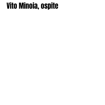
16 nov 2019
Viaggio a Shanghai per
Vito Minoia, ospite
dell’Unesco
In occasione dell’International Theatre Institute
Partner Organization Meeting Viaggio a Shanghai
per Vito Minoia, ospite dell’Unesco Per...