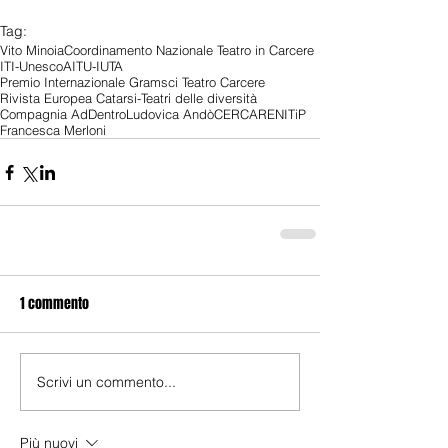
Tag:
Vito Minoia
Coordinamento Nazionale Teatro in Carcere
ITI-Unesco
AITU-IUTA
Premio Internazionale Gramsci Teatro Carcere
Rivista Europea Catarsi-Teatri delle diversità
Compagnia AdDentro
Ludovica Andò
CERCARE
NITiP
Francesca Merloni
1 commento
Scrivi un commento...
Più nuovi