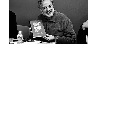
Stage Spettacoli Incontri
Teatro e Carcere (conferenza)
Cantica delle donne (spettacolo)
Conoscendo Kafka (incontro)
Arte dell'improvvisazione (stage)
Racconti in video (rassegna video)
Il Teatro di Samuel Beckett (mostra)
Ricerca per Tag