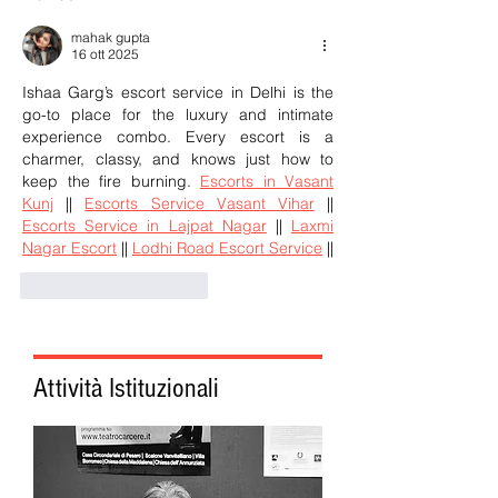
mahak gupta
16 ott 2025
Ishaa Garg’s escort service in Delhi is the 
go-to place for the luxury and intimate 
experience combo. Every escort is a 
charmer, classy, and knows just how to 
keep the fire burning. 
Escorts in Vasant 
Kunj
 || 
Escorts Service Vasant Vihar
 || 
Escorts Service in Lajpat Nagar
 || 
Laxmi 
Nagar Escort
 || 
Lodhi Road Escort Service
 ||
Mi piace
Rispondi
Attività Istituzionali