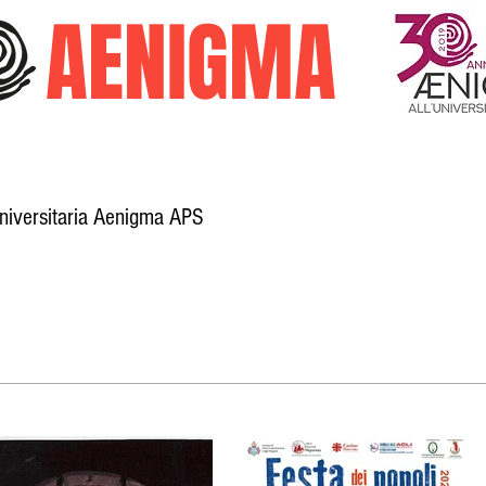
O
AENIGMA
Universitaria Aenigma APS
Galleria
Trasparenza
Attività