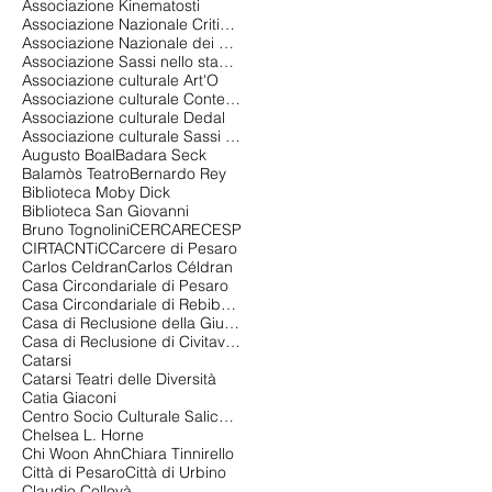
Associazione Kinematosti
Associazione Nazionale Critici di Teatro
Associazione Nazionale dei Critici di Teatro
Associazione Sassi nello stagno
Associazione culturale Art'O
Associazione culturale Contemporanea 2.0
Associazione culturale Dedal
Associazione culturale Sassi nello stagno
Augusto Boal
Badara Seck
Balamòs Teatro
Bernardo Rey
Biblioteca Moby Dick
Biblioteca San Giovanni
Bruno Tognolini
CERCARE
CESP
CIRTA
CNTiC
Carcere di Pesaro
Carlos Celdran
Carlos Céldran
Casa Circondariale di Pesaro
Casa Circondariale di Rebibbia
Casa di Reclusione della Giudecca
Casa di Reclusione di Civitavecchia
Catarsi
Catarsi Teatri delle Diversità
Catia Giaconi
Centro Socio Culturale Salice Gualdoni
Chelsea L. Horne
Chi Woon Ahn
Chiara Tinnirello
Città di Pesaro
Città di Urbino
Claudio Collovà