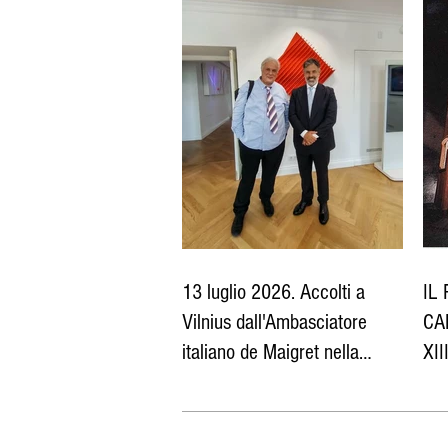
13 luglio 2026. Accolti a
IL
Vilnius dall'Ambasciatore
CA
italiano de Maigret nella
XII
propria sede diplomatica
Tea