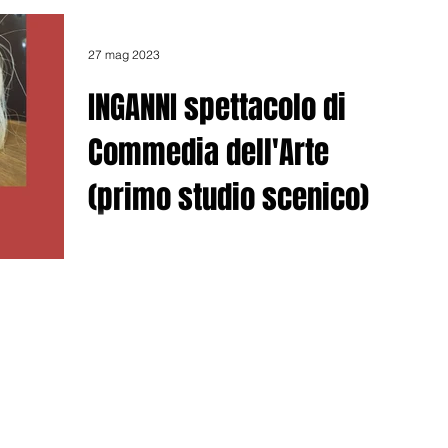
27 mag 2023
INGANNI spettacolo di
Commedia dell'Arte
(primo studio scenico)
Il primo studio scenico dello spettacolo Inganni del
Teatro Aenigma apre la XXVII edizione del Progetto
“Ombre, tracce, evanescenze”...