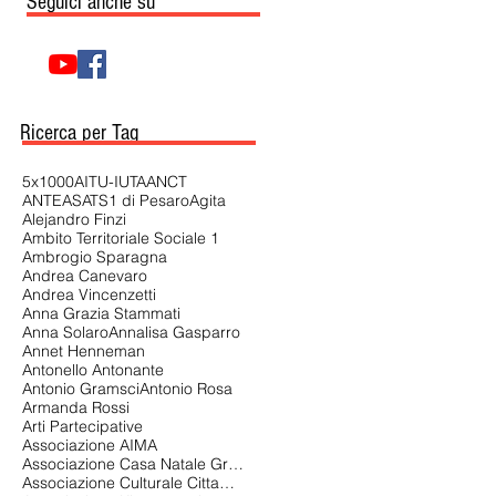
Seguici anche su
Ricerca per Tag
5x1000
AITU-IUTA
ANCT
ANTEAS
ATS1 di Pesaro
Agita
Alejandro Finzi
Ambito Territoriale Sociale 1
Ambrogio Sparagna
Andrea Canevaro
Andrea Vincenzetti
Anna Grazia Stammati
Anna Solaro
Annalisa Gasparro
Annet Henneman
Antonello Antonante
Antonio Gramsci
Antonio Rosa
Armanda Rossi
Arti Partecipative
Associazione AIMA
Associazione Casa Natale Gramsci di Ales
Associazione Culturale Cittadina Universitaria Aenigma APS