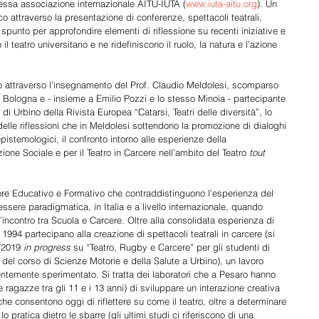
tessa associazione internazionale AITU-IUTA (
www.iuta-aitu.org
). Un 
co attraverso la presentazione di conferenze, spettacoli teatrali, 
 spunto per approfondire elementi di riflessione su recenti iniziative e 
l teatro universitario e ne ridefiniscono il ruolo, la natura e l’azione 
o attraverso l’insegnamento del Prof. Claudio Meldolesi, scomparso 
Bologna e - insieme a Emilio Pozzi e lo stesso Minoia - partecipante 
 di Urbino della Rivista Europea “Catarsi, Teatri delle diversità”, lo 
 delle riflessioni che in Meldolesi sottendono la promozione di dialoghi 
epistemologici, il confronto intorno alle esperienze della 
ione Sociale e per il Teatro in Carcere nell’ambito del Teatro 
tout 
tere Educativo e Formativo che contraddistinguono l’esperienza del 
ssere paradigmatica, in Italia e a livello internazionale, quando 
’incontro tra Scuola e Carcere. Oltre alla consolidata esperienza di 
 1994 partecipano alla creazione di spettacoli teatrali in carcere (si 
/2019 
in progress
 su “Teatro, Rugby e Carcere” per gli studenti di 
del corso di Scienze Motorie e della Salute a Urbino), un lavoro 
entemente sperimentato. Si tratta dei laboratori che a Pesaro hanno 
 ragazze tra gli 11 e i 13 anni) di sviluppare un interazione creativa 
e consentono oggi di riflettere su come il teatro, oltre a determinare 
 pratica dietro le sbarre (gli ultimi studi ci riferiscono di una 