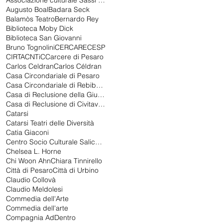
Associazione culturale Sassi nello stagno
Augusto Boal
Badara Seck
Balamòs Teatro
Bernardo Rey
Biblioteca Moby Dick
Biblioteca San Giovanni
Bruno Tognolini
CERCARE
CESP
CIRTA
CNTiC
Carcere di Pesaro
Carlos Celdran
Carlos Céldran
Casa Circondariale di Pesaro
Casa Circondariale di Rebibbia
Casa di Reclusione della Giudecca
Casa di Reclusione di Civitavecchia
Catarsi
Catarsi Teatri delle Diversità
Catia Giaconi
Centro Socio Culturale Salice Gualdoni
Chelsea L. Horne
Chi Woon Ahn
Chiara Tinnirello
Città di Pesaro
Città di Urbino
Claudio Collovà
Claudio Meldolesi
Commedia dell'Arte
Commedia dell'arte
Compagnia AdDentro