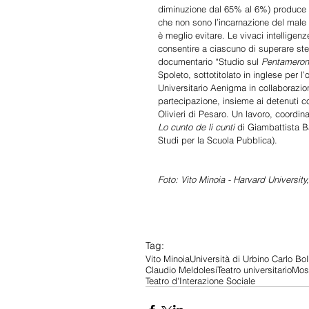
diminuzione dal 65% al 6%) produce 
che non sono l’incarnazione del male 
è meglio evitare. Le vivaci intelligen
consentire a ciascuno di superare ster
documentario “Studio sul 
Pentamero
Spoleto, sottotitolato in inglese per 
Universitario Aenigma in collaborazio
partecipazione, insieme ai detenuti coi
Olivieri di Pesaro. Un lavoro, coordina
Lo cunto de li cunti
 di Giambattista B
Studi per la Scuola Pubblica).
Foto: Vito Minoia - Harvard University
Tag:
Vito Minoia
Università di Urbino Carlo Bo
Claudio Meldolesi
Teatro universitario
Mos
Teatro d'Interazione Sociale