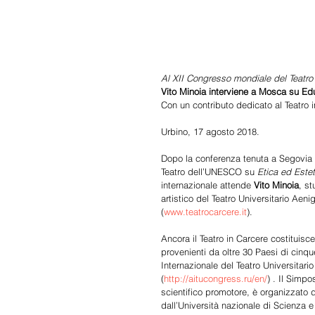
Al XII Congresso mondiale del Teatro 
Vito Minoia interviene a Mosca su Edu
Con un contributo dedicato al Teatro 
Urbino, 17 agosto 2018. 
Dopo la conferenza tenuta a Segovia i
Teatro dell’UNESCO su 
Etica ed Estet
internazionale attende 
Vito Minoia
, st
artistico del Teatro Universitario Ae
(
www.teatrocarcere.it
). 
Ancora il Teatro in Carcere costituisce
provenienti da oltre 30 Paesi di cinqu
Internazionale del Teatro Universitario
(
http://aitucongress.ru/en/
) . Il Simp
scientifico promotore, è organizzato 
dall’Università nazionale di Scienza 