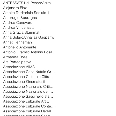
ANTEAS
ATS1 di Pesaro
Agita
Alejandro Finzi
Ambito Territoriale Sociale 1
Ambrogio Sparagna
Andrea Canevaro
Andrea Vincenzetti
Anna Grazia Stammati
Anna Solaro
Annalisa Gasparro
Annet Henneman
Antonello Antonante
Antonio Gramsci
Antonio Rosa
Armanda Rossi
Arti Partecipative
Associazione AIMA
Associazione Casa Natale Gramsci di Ales
Associazione Culturale Cittadina Universitaria Aenigma APS
Associazione Kinematosti
Associazione Nazionale Critici di Teatro
Associazione Nazionale dei Critici di Teatro
Associazione Sassi nello stagno
Associazione culturale Art'O
Associazione culturale Contemporanea 2.0
Associazione culturale Dedal