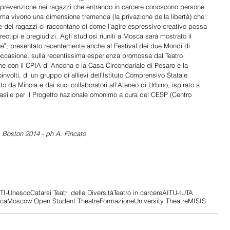
prevenzione nei ragazzi che entrando in carcere conoscono persone 
ma vivono una dimensione tremenda (la privazione della libertà) che 
ze dei ragazzi ci raccontano di come l’agire espressivo-creativo possa 
eotipi e pregiudizi. Agli studiosi riuniti a Mosca sarà mostrato il 
ne
”, presentato recentemente anche al Festival dei due Mondi di 
l’occasione, sulla recentissima esperienza promossa dal Teatro 
ne con il CPIA di Ancona e la Casa Circondariale di Pesaro e la 
nvolti, di un gruppo di allievi dell’Istituto Comprensivo Statale 
to da Minoia e dai suoi collaboratori all’Ateneo di Urbino, ispirato a 
asile per il Progetto nazionale omonimo a cura del CESP (Centro 
, Boston 2014 - ph A. Fincato
ITI-Unesco
Catarsi Teatri delle Diversità
Teatro in carcere
AITU-IUTA
ca
Moscow Open Student Theatre
Formazione
University Theatre
MISIS