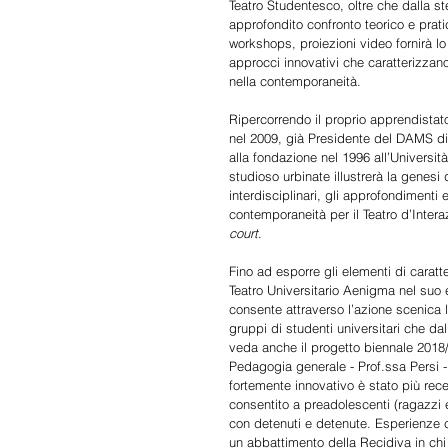
Teatro Studentesco, oltre che dalla s
approfondito confronto teorico e prati
workshops, proiezioni video fornirà lo
approcci innovativi che caratterizzano i
nella contemporaneità. 
Ripercorrendo il proprio apprendistat
nel 2009, già Presidente del DAMS di 
alla fondazione nel 1996 all’Università
studioso urbinate illustrerà la genesi
interdisciplinari, gli approfondimenti 
contemporaneità per il Teatro d’Interaz
court
. 
Fino ad esporre gli elementi di carat
Teatro Universitario Aenigma nel suo e
consente attraverso l’azione scenica l
gruppi di studenti universitari che dal
veda anche il progetto biennale 2018
Pedagogia generale - Prof.ssa Persi - 
fortemente innovativo è stato più rec
consentito a preadolescenti (ragazzi e
con detenuti e detenute. Esperienze ch
un abbattimento della Recidiva in chi lo