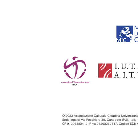
© 2023 Associazione Culturale Cittadina Universitar
Sede legale: Via Peschiera 30, Cartoceto (PU), Italia
CF 91006880412, P.Iva 01260260417, Codice SDI: