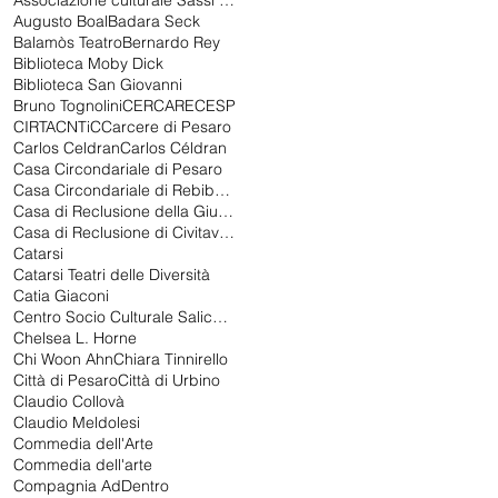
Associazione culturale Sassi nello stagno
Augusto Boal
Badara Seck
Balamòs Teatro
Bernardo Rey
Biblioteca Moby Dick
Biblioteca San Giovanni
Bruno Tognolini
CERCARE
CESP
CIRTA
CNTiC
Carcere di Pesaro
Carlos Celdran
Carlos Céldran
Casa Circondariale di Pesaro
Casa Circondariale di Rebibbia
Casa di Reclusione della Giudecca
Casa di Reclusione di Civitavecchia
Catarsi
Catarsi Teatri delle Diversità
Catia Giaconi
Centro Socio Culturale Salice Gualdoni
Chelsea L. Horne
Chi Woon Ahn
Chiara Tinnirello
Città di Pesaro
Città di Urbino
Claudio Collovà
Claudio Meldolesi
Commedia dell'Arte
Commedia dell'arte
Compagnia AdDentro