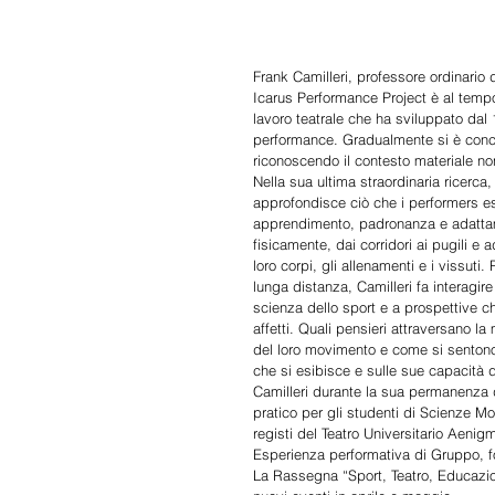
Frank Camilleri, professore ordinario di
Icarus Performance Project è al tempo s
lavoro teatrale che ha sviluppato dal 
performance. Gradualmente si è conce
riconoscendo il contesto materiale n
Nella sua ultima straordinaria ricerc
approfondisce ciò che i performers est
apprendimento, padronanza e adattamen
fisicamente, dai corridori ai pugili e ad
loro corpi, gli allenamenti e i vissuti
lunga distanza, Camilleri fa interagire 
scienza dello sport e a prospettive c
affetti. Quali pensieri attraversano la
del loro movimento e come si sentono
che si esibisce e sulle sue capacità d
Camilleri durante la sua permanenza d
pratico per gli studenti di Scienze Mo
registi del Teatro Universitario Aenigma
Esperienza performativa di Gruppo, fo
La Rassegna “Sport, Teatro, Educazio