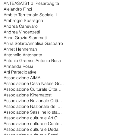
ANTEAS
ATS1 di Pesaro
Agita
Alejandro Finzi
Ambito Territoriale Sociale 1
Ambrogio Sparagna
Andrea Canevaro
Andrea Vincenzetti
Anna Grazia Stammati
Anna Solaro
Annalisa Gasparro
Annet Henneman
Antonello Antonante
Antonio Gramsci
Antonio Rosa
Armanda Rossi
Arti Partecipative
Associazione AIMA
Associazione Casa Natale Gramsci di Ales
Associazione Culturale Cittadina Universitaria Aenigma APS
Associazione Kinematosti
Associazione Nazionale Critici di Teatro
Associazione Nazionale dei Critici di Teatro
Associazione Sassi nello stagno
Associazione culturale Art'O
Associazione culturale Contemporanea 2.0
Associazione culturale Dedal