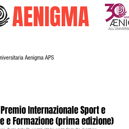
O
AENIGMA
Universitaria Aenigma APS
Galleria
Trasparenza
Attività
l Premio Internazionale Sport e
ne e Formazione (prima edizione)