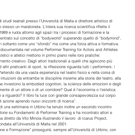
 studi teatrali presso l’Università di Malta e direttore artistico di 
tesso un maratoneta. L’intera sua ricerca scientifica riflette il 
1989 e ruota attorno agli spazi tra i processi di formazione e la 
ntrato sul concetto di “bodyworld” superando quello di “bodymind”, 
on soltanto come uno “sfondo” ma come una forza attiva e formativa. 
a, documentata nel volume Performer Training for Actors and Athletes 
etici e atletici mettono in primo piano nelle loro pratiche: 
to creativo. Dagli attori tradizionali a quelli che agiscono più 
 altri praticanti di sport, la riflessione riguarda tutti i performers: i 
. Partendo da una vasta esperienza nel teatro fisico e nella corsa di 
intuizioni da entrambe le discipline insieme alla storia del teatro, alla 
he investono la embodied cognition, la scienza delle emozioni e degli 
 mente di un attore o di un corridore? Qual è l’economia o l’estetica 
 a riguardo? Il libro fa luce con grande consapevolezza sul corpo 
i azione aprendo nuovi orizzonti di ricerca”.
i una settimana in Urbino ha tenuto inoltre un secondo incontro 
torie su Fondamenti di Performer Training e ha incontrato attori e 
 diretto da Vito Minoia illustrando il lavoro  di Icarus Project, 
ndata all’Università di Malta nel 2001.
ne e Formazione” proseguirà, sempre all’Università di Urbino, con 