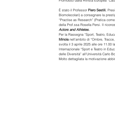
Promosso dalla Rivista Europea “Catars
È stato il Professor 
Piero Sestili
, Pres
Biomolecolari) a consegnare la prestig
“Practise as Research” (Pratica come 
della Prof.ssa Rosella Persi. Il ricono
Actors and Athletes.
Per la Rassegna “Sport, Teatro, Educ
Minoia
 nell’ambito di “Ombre, Tracce
svolta il 3 aprile 2025 alle ore 11.00
Internazionale “Sport e Teatro in Edu
delle Diversità” all’Università Carlo B
Molto dettagliata la motivazione abbi