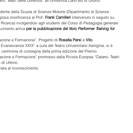
i, Teatri delle Diversità” all’Università Carlo Bo di Urbino.
idente della Scuola di Scienze Motorie (Dipartimento di Scienze 
iosa onorificenza al Prof. 
Frank Camilleri
 intervenuto in seguito su 
Ricerca) rivolgendosi agli studenti del Corso di Pedagogia generale 
scimento arriva 
per la pubblicazione del libro 
Performer Training for 
azione e Formazione”, Progetto di 
Rosella Persi
 e 
Vito 
, Evanescenze XXIX” a cura del Teatro Universitario Aenigma, si è 
 la cerimonia di consegna della prima edizione del Premio 
cazione e Formazione” promosso dalla Rivista Europea “Catarsi, Teatri 
o di Urbino.
nata al riconoscimento.