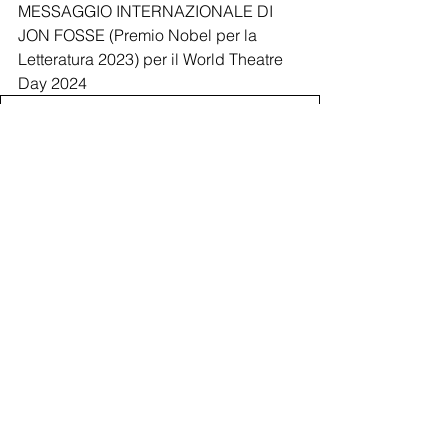
MESSAGGIO INTERNAZIONALE DI 
JON FOSSE (Premio Nobel per la 
Letteratura 2023) per il World Theatre 
Day 2024
Giornata Mondiale Teatro 2024_ITI_Messaggio di Jon 
.pdf
Scarica PDF • 198KB
Nota biografica Jon Fosse 
GMT2024_ITI_Jon Fosse_Bio_ITA
.pdf
Scarica PDF • 216KB
A cura del Centro italiano dell' 
International Theatre Unesco del quale 
il Teatro Aenigma fa parte 