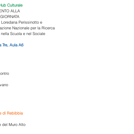
ub Culturale 
NTO ALLA 
 GIORNATA 
 Loredana Perissinotto e 
azione Nazionale per la Ricerca 
 nella Scuola e nel Sociale 
 Tre, Aula A6 
ontro 
evano 
e di Rebibbia 
 del Muro Alto 