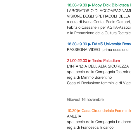
18.30-19.30 ▶ Moby Dick Biblioteca H
LABORATORIO DI ACCOMPAGNAME
VISIONE DEGLI SPETTACOLI DELLA
a cura di Ivana Conte, Paolo Gaspari,
Fabrizio Cassanelli per AGITA-Associ
e la Promozione della Cultura Teatrale
18.30-19.30 ▶ DAMS Università Roma
RASSEGNA VIDEO  prima sessione 
21.00-22.00 ▶ Teatro Palladium 
L’INFANZIA DELL’ALTA SICUREZZA 
spettacolo della Compagnia TeatroInc
regia di Mimmo Sorrentino  
Casa di Reclusione femminile di Vig
Giovedì 16 novembre 
10.30 ▶ Casa Circondariale Femminil
AMLETA 
spettacolo della Compagnia Le donne
regia di Francesca Tricarico  