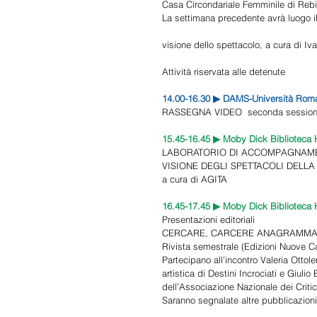
Casa Circondariale Femminile di Rebi
La settimana precedente avrà luogo i
visione dello spettacolo, a cura di I
Attività riservata alle detenute 
14.00-16.30 ▶ DAMS-Università Roma
RASSEGNA VIDEO  seconda session
15.45-16.45 ▶ Moby Dick Biblioteca H
LABORATORIO DI ACCOMPAGNAME
VISIONE DEGLI SPETTACOLI DELLA
a cura di AGITA  
16.45-17.45 ▶ Moby Dick Biblioteca H
Presentazioni editoriali 
CERCARE, CARCERE ANAGRAMMA 
Rivista semestrale (Edizioni Nuove Ca
Partecipano all’incontro Valeria Ottole
artistica di Destini Incrociati e Giulio 
dell’Associazione Nazionale dei Critici
Saranno segnalate altre pubblicazioni