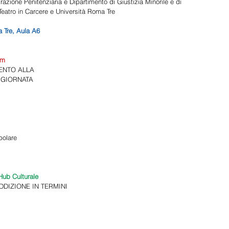
razione Penitenziaria e Dipartimento di Giustizia Minorile e di 
atro in Carcere e Università Roma Tre 
 Tre, Aula A6 
um 
NTO ALLA 
 GIORNATA 
olare 
ub Culturale 
DIZIONE IN TERMINI 