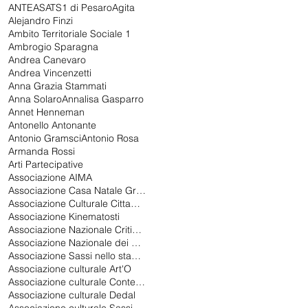
ANTEAS
ATS1 di Pesaro
Agita
Alejandro Finzi
Ambito Territoriale Sociale 1
Ambrogio Sparagna
Andrea Canevaro
Andrea Vincenzetti
Anna Grazia Stammati
Anna Solaro
Annalisa Gasparro
Annet Henneman
Antonello Antonante
Antonio Gramsci
Antonio Rosa
Armanda Rossi
Arti Partecipative
Associazione AIMA
Associazione Casa Natale Gramsci di Ales
Associazione Culturale Cittadina Universitaria Aenigma APS
Associazione Kinematosti
Associazione Nazionale Critici di Teatro
Associazione Nazionale dei Critici di Teatro
Associazione Sassi nello stagno
Associazione culturale Art'O
Associazione culturale Contemporanea 2.0
Associazione culturale Dedal