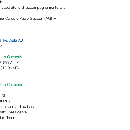
bbia 
l Laboratorio di accompagnamento alla 
vana Conte e Paolo Gaspari (AGITA). 
 Tre, Aula A6 
e 
ub Culturale 
NTO ALLA 
 GIORNATA 
ub Culturale 
DI 
tarsi) 
nghi per la direzione 
Baffi, presidente 
 di Teatro. 
 