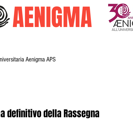
O
AENIGMA
Universitaria Aenigma APS
Galleria
Trasparenza
Attività
 definitivo della Rassegna