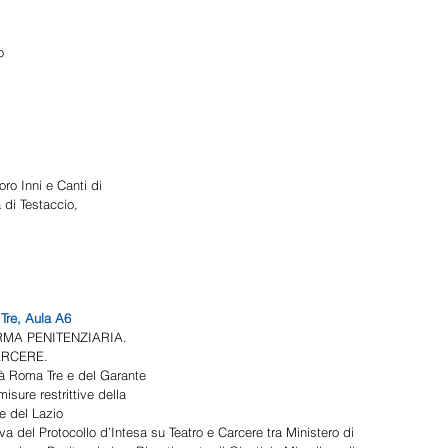
o 
ro Inni e Canti di 
 di Testaccio, 
re, Aula A6 
RMA PENITENZIARIA. 
ARCERE. 
 Roma Tre e del Garante 
isure restrittive della 
e del Lazio 
a del Protocollo d’Intesa su Teatro e Carcere tra Ministero di 