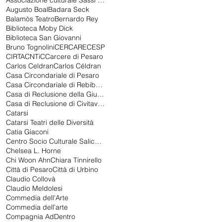
Associazione culturale Sassi nello stagno
Augusto Boal
Badara Seck
Balamòs Teatro
Bernardo Rey
Biblioteca Moby Dick
Biblioteca San Giovanni
Bruno Tognolini
CERCARE
CESP
CIRTA
CNTiC
Carcere di Pesaro
Carlos Celdran
Carlos Céldran
Casa Circondariale di Pesaro
Casa Circondariale di Rebibbia
Casa di Reclusione della Giudecca
Casa di Reclusione di Civitavecchia
Catarsi
Catarsi Teatri delle Diversità
Catia Giaconi
Centro Socio Culturale Salice Gualdoni
Chelsea L. Horne
Chi Woon Ahn
Chiara Tinnirello
Città di Pesaro
Città di Urbino
Claudio Collovà
Claudio Meldolesi
Commedia dell'Arte
Commedia dell'arte
Compagnia AdDentro