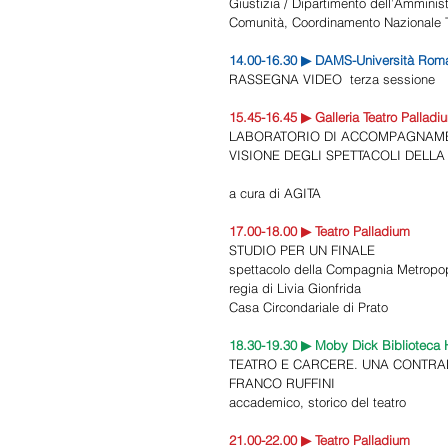
Giustizia / Dipartimento dell’Amminist
Comunità, Coordinamento Nazionale Te
14.00-16.30 ▶ DAMS-Università Roma
RASSEGNA VIDEO  terza sessione 
15.45-16.45 ▶ Galleria Teatro Palladi
LABORATORIO DI ACCOMPAGNAME
VISIONE DEGLI SPETTACOLI DELLA
a cura di AGITA 
17.00-18.00 ▶ Teatro Palladium 
STUDIO PER UN FINALE 
spettacolo della Compagnia Metropop
regia di Livia Gionfrida 
Casa Circondariale di Prato 
18.30-19.30 ▶ Moby Dick Biblioteca H
TEATRO E CARCERE. UNA CONTRAD
FRANCO RUFFINI 
accademico, storico del teatro 
21.00-22.00 ▶ Teatro Palladium 