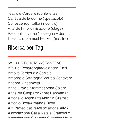
Teatro e Carcere (conferenza)
Cantica delle donne (spettacolo)
Conoscendo Kafka (incontro)
Arte dell'improvvisazione (stage)
Racconti in video (rassegna video)
Il Teatro di Samuel Beckett (mostra)
Ricerca per Tag
5x1000
AITU-IUTA
ANCT
ANTEAS
ATS1 di Pesaro
Agita
Alejandro Finzi
Ambito Territoriale Sociale 1
Ambrogio Sparagna
Andrea Canevaro
Andrea Vincenzetti
Anna Grazia Stammati
Anna Solaro
Annalisa Gasparro
Annet Henneman
Antonello Antonante
Antonio Gramsci
Antonio Rosa
Armanda Rossi
Arti Partecipative
Associazione AIMA
Associazione Casa Natale Gramsci di Ales