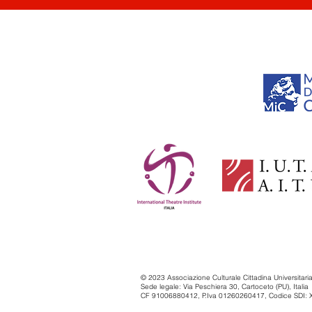
© 2023 Associazione Culturale Cittadina Universitar
Sede legale: Via Peschiera 30, Cartoceto (PU), Italia
CF 91006880412, P.Iva 01260260417, Codice SDI: