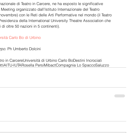
zionale di Teatro in Carcere, ne ha esposto le significative 
eeting organizzato dall’Istituto Internazionale del Teatro 
ovembre) con le Reti delle Arti Performative nel mondo (il Teatro 
Presidenza della International University Theatre Association che 
di oltre 50 nazioni in 5 continenti). 
rsità Carlo Bo di Urbino
rpo
. Ph Umberto Dolcini
ro in Carcere
Università di Urbino Carlo Bo
Destini Incrociati
tti
AITU-IUTA
Rosella Persi
Mibact
Compagnia Lo Spacco
Saluzzo