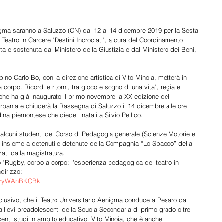
enigma saranno a Saluzzo (CN) dal 12 al 14 dicembre 2019 per la Sesta 
Teatro in Carcere "Destini Incrociati", a cura del Coordinamento 
ta e sostenuta dal Ministero della Giustizia e dal Ministero dei Beni, 
rbino Carlo Bo, con la direzione artistica di Vito Minoia, metterà in 
orpo. Ricordi e ritorni, tra gioco e sogno di una vita", regia e 
che ha già inaugurato il primo novembre la XX edizione del 
 Urbania e chiuderà la Rassegna di Saluzzo il 14 dicembre alle ore 
ina piemontese che diede i natali a Silvio Pellico. 
 alcuni studenti del Corso di Pedagogia generale (Scienze Motorie e 
si, insieme a detenuti e detenute della Compagnia “Lo Spacco” della 
ati dalla magistratura.
 "Rugby, corpo a corpo: l'esperienza pedagogica del teatro in 
ndirizzo: 
=SryWAnBKCBk
nclusivo, che il Teatro Universitario Aenigma conduce a Pesaro dal 
allievi preadolescenti della Scuola Secondaria di primo grado oltre 
ecenti studi in ambito educativo. Vito Minoia, che è anche 