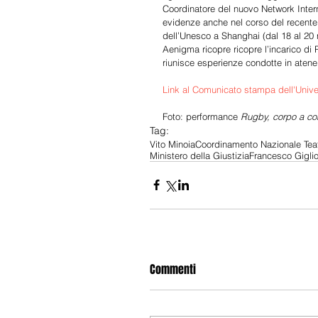
Coordinatore del nuovo Network Interna
evidenze anche nel corso del recente M
dell’Unesco a Shanghai (dal 18 al 20 n
Aenigma ricopre ricopre l’incarico di 
riunisce esperienze condotte in atenei 
Link al Comunicato stampa dell'Unive
Foto: performance 
Rugby, corpo a co
Tag:
Vito Minoia
Coordinamento Nazionale Teat
Ministero della Giustizia
Francesco Giglio
Commenti