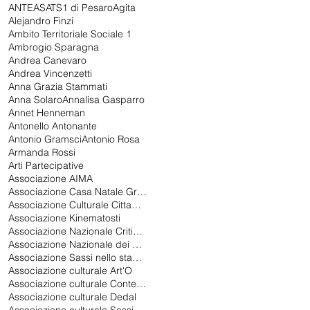
ANTEAS
ATS1 di Pesaro
Agita
Alejandro Finzi
Ambito Territoriale Sociale 1
Ambrogio Sparagna
Andrea Canevaro
Andrea Vincenzetti
Anna Grazia Stammati
Anna Solaro
Annalisa Gasparro
Annet Henneman
Antonello Antonante
Antonio Gramsci
Antonio Rosa
Armanda Rossi
Arti Partecipative
Associazione AIMA
Associazione Casa Natale Gramsci di Ales
Associazione Culturale Cittadina Universitaria Aenigma APS
Associazione Kinematosti
Associazione Nazionale Critici di Teatro
Associazione Nazionale dei Critici di Teatro
Associazione Sassi nello stagno
Associazione culturale Art'O
Associazione culturale Contemporanea 2.0
Associazione culturale Dedal