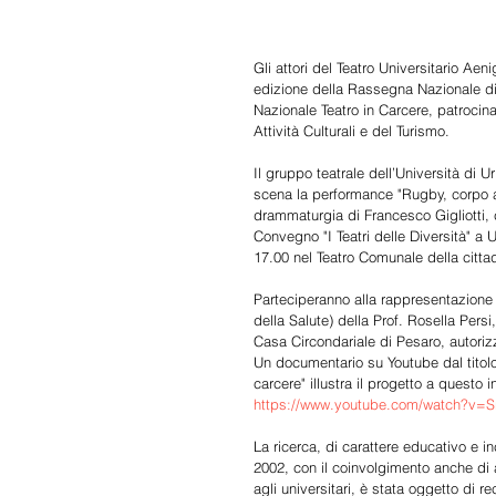
Gli attori del Teatro Universitario A
edizione della Rassegna Nazionale di 
Nazionale Teatro in Carcere, patrocina
Attività Culturali e del Turismo. 
Il gruppo teatrale dell’Università di U
scena la performance "Rugby, corpo a c
drammaturgia di Francesco Gigliotti, 
Convegno "I Teatri delle Diversità" a
17.00 nel Teatro Comunale della cittad
Parteciperanno alla rappresentazione
della Salute) della Prof. Rosella Per
Casa Circondariale di Pesaro, autorizz
Un documentario su Youtube dal titolo
carcere" illustra il progetto a questo i
https://www.youtube.com/watch?v
La ricerca, di carattere educativo e i
2002, con il coinvolgimento anche di 
agli universitari, è stata oggetto di r