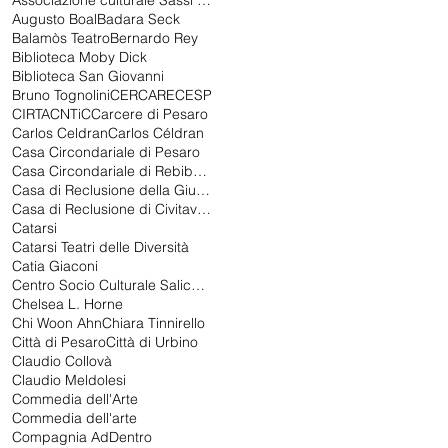
Associazione culturale Sassi nello stagno
Augusto Boal
Badara Seck
Balamòs Teatro
Bernardo Rey
Biblioteca Moby Dick
Biblioteca San Giovanni
Bruno Tognolini
CERCARE
CESP
CIRTA
CNTiC
Carcere di Pesaro
Carlos Celdran
Carlos Céldran
Casa Circondariale di Pesaro
Casa Circondariale di Rebibbia
Casa di Reclusione della Giudecca
Casa di Reclusione di Civitavecchia
Catarsi
Catarsi Teatri delle Diversità
Catia Giaconi
Centro Socio Culturale Salice Gualdoni
Chelsea L. Horne
Chi Woon Ahn
Chiara Tinnirello
Città di Pesaro
Città di Urbino
Claudio Collovà
Claudio Meldolesi
Commedia dell'Arte
Commedia dell'arte
Compagnia AdDentro