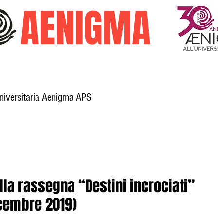
O
AENIGMA
Universitaria Aenigma APS
Galleria
Trasparenza
Attività
lla rassegna “Destini incrociati”
icembre 2019)