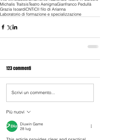
Michalis Traitsis
Teatro Aenigma
Gianfranco Pedullà
Grazia Isoardi
CNTiC
Il filo di Arianna
Laboratorio di formazione e specializzazione
123 commenti
Scrivi un commento...
Più nuovi
Diuwin Game
28 lug
This article provides clear and practical 