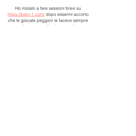
Ho iniziato a fare sessioni brevi su 
https://betn-1.com/
 dopo essermi accorto 
che le giocate peggiori le facevo sempre 
quando restavo online troppo a lungo. 
All’inizio partivo tranquillo: qualche puntata 
piccola, due slot, magari una scommessa 
live mentre guardavo una partita. Poi, 
dopo mezz’ora o più, iniziavo a perdere 
lucidità senza rendermene conto. Se 
vincevo, volevo continuare perché mi 
sentivo in giornata; se perdevo, cercavo di 
recuperare. In entrambi i casi finivo per 
allontanarmi dal piano iniziale. Ora 
preferisco entrare con un obiettivo 
semplice: pochi minuti, budget già deciso 
e stop appena sento che sto giocando più 
per abitudine che per divertimento. Per 
me le sessioni brevi non garantiscono 
risultati migliori, però aiutano tanto a 
evitare decisioni impulsive.