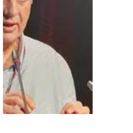
ROTONDI 2006 Al Teatro Universitario Aenigma e
alla Compagnia “Volo Libero” Motivazione: In
occasione dei primi 30 anni di lodevole attività del
laboratorio espressivo “Il coraggio di esprimersi”
nello straordinario contesto del Centro Socio
Educativo Riabilitativo Diurno “Margherita” di
Sassocorvaro Auditore, già riconosciuto come
buona pratica internazionale da studiosi e
accademici, con