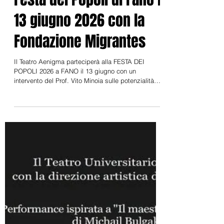
7 giu
Il Teatro Aenigma alla
Festa dei Popoli di Fano il
13 giugno 2026 con la
Fondazione Migrantes
Il Teatro Aenigma parteciperà alla FESTA DEI
POPOLI 2026 a FANO il 13 giugno con un
intervento del Prof. Vito Minoia sulle potenzialità
socioeducative del Teatro Sociale alle 18.00 e con il
primo studio scenico della Performance di teatro
sociale e di comunità con Minori Stranieri Non
Accompagnati alle 19.00 in collaborazione con la
Fondazione Migrantes di Fano Ci sono luoghi che
per un giorno diventano il mondo intero. Luoghi
dove le differenze si trasformano in ricchezza,