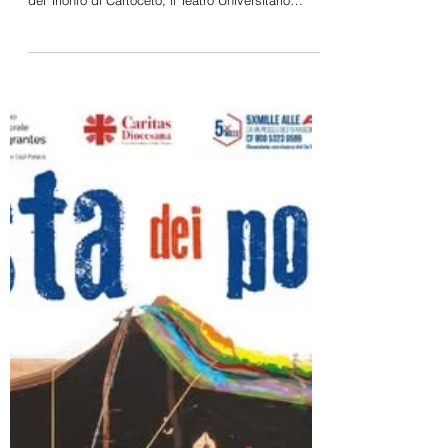
Universitario
Teatro del Trionfo di Cartoceto. Foto di Maurizio
Buscarino Lunedì 6 luglio 2026 alle 21.30, al Teatro
del Trionfo di Cartoceto, il Teatro Universitario
Aenigma presenterà lo spettacolo “il processo…”
dal romanzo di Franz Kafka. Il bellissimo edificio
scenico della città dell’olio, si prepara per un
restauro che lo restituirà alla comunità nel suo
splendore. Questo è uno degli ultimi eventi prima
della chiusura per i lavori. L’occasione è senz’altro
importante: la compagnia t