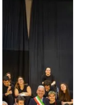
URBINO. Martedì 9 giugno ore 21.00 “ZOLFO”, il
nuovo lavoro del Teatro Universitario Aenigma di
Urbino in anteprima alla Sala del Maniscalco (Via
Scalette del Teatro Raffaello Sanzio) Martedì 9
giugno 2026 alle ore 21.00 alla Sala del Maniscalco
di Urbino (in via Scalette del Teatro Raffaello
Sanzio) andrà in scena la nuova performance
teatrale liberamente ispirata a “Il maestro e
Margherita” di Michail Bulgakov. A conclusione del
laboratorio teatrale universitario a cura del