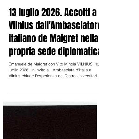
31 lug
13 luglio 2026. Accolti a
Vilnius dall'Ambasciatore
italiano de Maigret nella
propria sede diplomatica
Emanuele de Maigret con Vito Minoia VILNIUS. 13
luglio 2026 Un invito all' Ambasciata d'Italia a
Vilnius chiude l'esperienza del Teatro Universitario
Aenigma al XIII Congresso Mondiale del Teatro
Universiturario promosso dalla International
University Theatre Association (AITU-IUTA) Il 13
luglio 2026 l'Ambasciata italiana di Vilnius ha
diramato la segiuente comunicazione: "Questa
mattina l’Ambasciatore Emanuele de Maigret ha
incontrato in Ambasciata una delegazione
dell’Unive