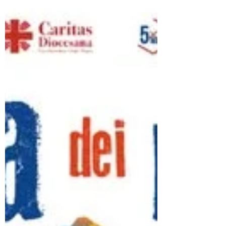
Aenigma presenterà lo spettacolo “il processo…”
dal romanzo di Franz Kafka. Il bellissimo edificio
scenico della città dell’olio, si prepara per un
restauro che lo restituirà alla comunità nel suo
splendore. Questo è uno degli ultimi eventi prima
della chiusura per i lavori. L’occasione è senz’altro
importante: la compagnia t