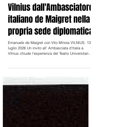
13 luglio 2026. Accolti a
Vilnius dall'Ambasciatore
italiano de Maigret nella
propria sede diplomatica
Emanuele de Maigret con Vito Minoia VILNIUS. 13
luglio 2026 Un invito all' Ambasciata d'Italia a
Vilnius chiude l'esperienza del Teatro Universitario
Aenigma al XIII Congresso Mondiale del Teatro
Universiturario promosso dalla International
University Theatre Association (AITU-IUTA) Il 13
luglio 2026 l'Ambasciata italiana di Vilnius ha
diramato la segiuente comunicazione: "Questa
mattina l’Ambasciatore Emanuele de Maigret ha
incontrato in Ambasciata una delegazione
dell’Unive